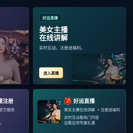
4006669527
综合新闻