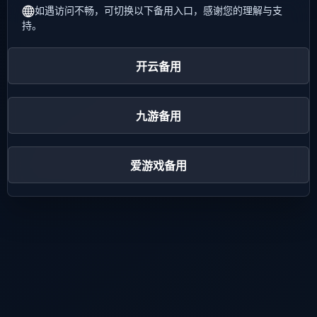
卢赛尔体育场赛事阶段14决赛背景信息荷兰小组赛2胜
1平头名出线，18决赛31轻取美国阿根廷小组赛首轮
爆冷负于沙特后连胜两场，18决赛21淘汰澳大利亚两
队历史交锋频繁，梅西与范戴克的中场对决是焦点12
月10日 2300对阵双方摩洛哥。
摩洛哥队以2511亿欧元的总身价实现了超越预期
的战绩，其成功源于战术针对性防守强度和团队凝聚
力尽管身价在世界杯参赛队中仅排中下游第17位，但
通过高效战术和主场优势，摩洛哥证明了足球比赛中
精神力量与战术执行的重要性。