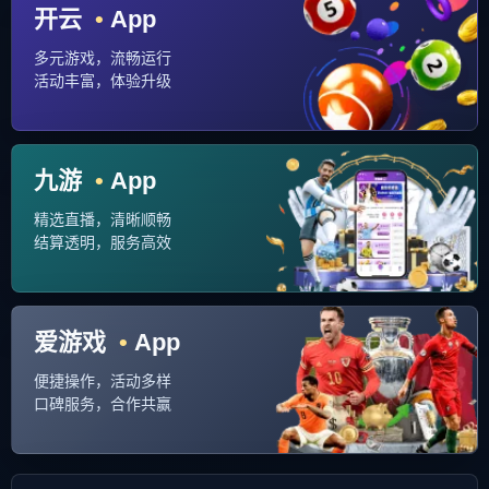
实力差距摩洛哥队实力与状态非洲劲旅的韧性摩洛哥
队作为非洲老牌强队，在非洲区预选赛中表现突出，
近19场比赛取得14胜5平的不败战绩，对手多为非洲
顶级球队18决赛的突破摩洛哥队在18决赛中通过点球
大战淘汰夺冠热门西。
12月10日 0300对阵双方荷兰 vs 阿根廷比赛地点