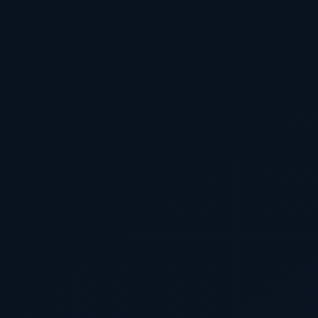
世界杯投注官网-范戴克状态成摩洛哥命运晴雨表，舆论热浪助推话题持续升温
世界杯今日投注-高卢雄鸡出征前的热身谜题
洛哥队战
《高卢雄鸡出征前的热身谜题》以法
后防线的
国队大赛前的热身赛为切入点，剖析
守转换与
其备战策略与潜在变数，文章指出，
动，摩
热身赛结果虽不重要，却暗藏战术
试...