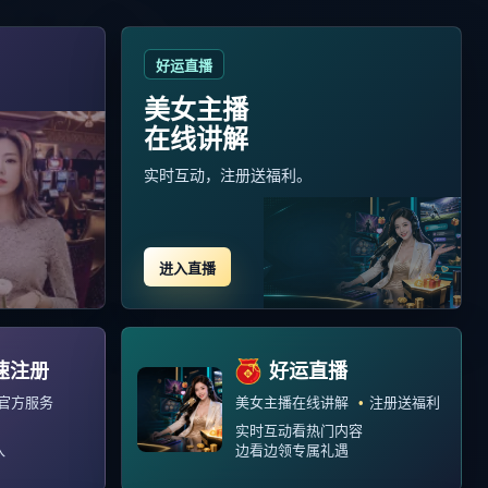
4006669527
综合新闻