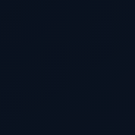
点
态、球星表现与赛前分析，为用户提供及时、清晰的足
4006669527