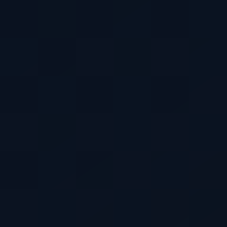
世界杯买球数据-意大利高位逼抢，链式防守后的战术革命
世界杯投注资讯-中北美世预赛，传统秩序崩塌，历史交锋开启新纪元
正为比赛
中北美区世预赛风云突变，传统格局
体前压，
正经历历史性裂变，昔日霸主墨西哥
，力图在
与哥斯达黎加垄断地位不再，新兴势
快速反
力加拿大等异军突起，积分榜排名
剧...
精彩内容。🏆✨