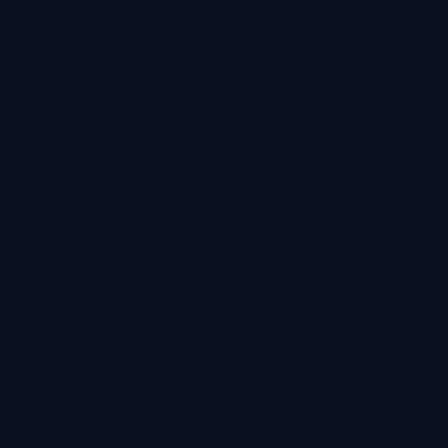
查看更多
⚽ 世界杯
球队动态
注各国家队备战进展、阵容变化、球员状态与赛事新闻，帮助用
解世界杯最新资讯。🏆