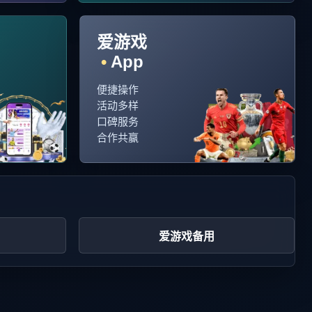
📝 注册时，您需提供真实、准确、最新的身份信息，并保
 您需自行保管账户及密码，并对账户下的一切活动承担法